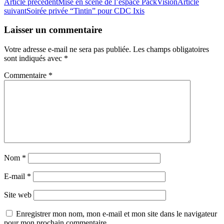
Article précédent
Mise en scène de l’espace PackVision
Article
suivant
Soirée privée “Tintin” pour CDC Ixis
Laisser un commentaire
Votre adresse e-mail ne sera pas publiée.
Les champs obligatoires
sont indiqués avec
*
Commentaire
*
Nom
*
E-mail
*
Site web
Enregistrer mon nom, mon e-mail et mon site dans le navigateur
pour mon prochain commentaire.